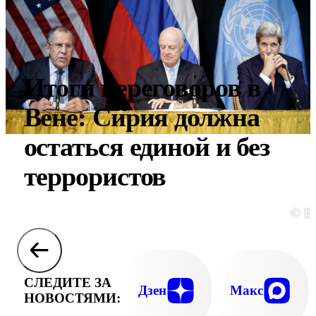
Итоги переговоров в
Вене: Сирия должна
остаться единой и без
террористов
© E
СЛЕДИТЕ ЗА
Дзен
Макс
НОВОСТЯМИ: