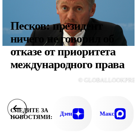
Песков: президент
ничего не говорил об
отказе от приоритета
международного права
© GLOBALLOOKPRE
СЛЕДИТЕ ЗА
Дзен
Макс
НОВОСТЯМИ: