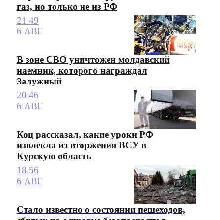
газ, но только не из РФ
21:49
6 АВГ
В зоне СВО уничтожен молдавский
наемник, которого награждал
Залужный
20:46
6 АВГ
Коц рассказал, какие уроки РФ
извлекла из вторжения ВСУ в
Курскую область
18:56
6 АВГ
Стало известно о состоянии пешеходов,