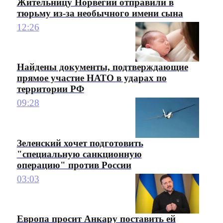
Жительницу Норвегии отправили в
тюрьму из-за необычного имени сына
12:26
Найдены документы, подтверждающие
прямое участие НАТО в ударах по
территории РФ
09:28
Зеленский хочет подготовить
"специальную санкционную
операцию" против России
03:03
Европа просит Анкару поставить ей