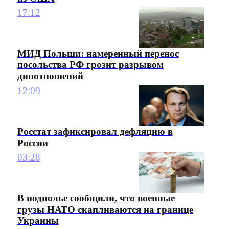
17:12
МИД Польши: намеренный перенос
посольства РФ грозит разрывом
дипотношений
12:09
Росстат зафиксировал дефляцию в
России
03:28
В подполье сообщили, что военные
грузы НАТО скапливаются на границе
Украины