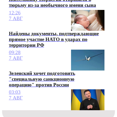
тюрьму из-за необычного имени сына
12:26
7 АВГ
Найдены документы, подтверждающие
прямое участие НАТО в ударах по
территории РФ
09:28
7 АВГ
Зеленский хочет подготовить
"специальную санкционную
операцию" против России
03:03
7 АВГ