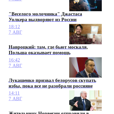
"Веселого молочника" Джастаса
Уолкера выдворяют из России
18:12
7 АВГ
Навроцкий: там, где бьют москаля,
Польша оказывает помощь
16:42
7 АВГ
Лукашенко призвал белорусов скупать
избы, пока все не разобрали россияне
14:11
7 АВГ
Жительницу Норвегии отправили в