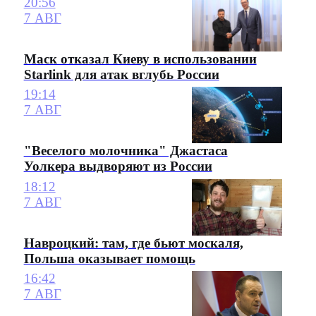
20:56
7 АВГ
Маск отказал Киеву в использовании
Starlink для атак вглубь России
19:14
7 АВГ
"Веселого молочника" Джастаса
Уолкера выдворяют из России
18:12
7 АВГ
Навроцкий: там, где бьют москаля,
Польша оказывает помощь
16:42
7 АВГ