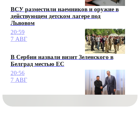
ВСУ разместили наемников и оружие в
действующем детском лагере под
Львовом
20:59
7 АВГ
В Сербии назвали визит Зеленского в
Белград местью ЕС
20:56
7 АВГ