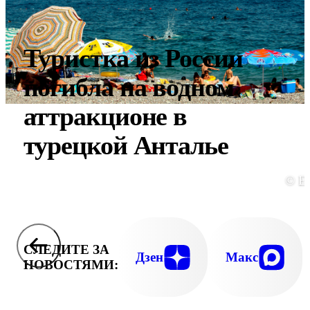
Туристка из России
погибла на водном
аттракционе в
турецкой Анталье
© E
СЛЕДИТЕ ЗА
Дзен
Макс
НОВОСТЯМИ: