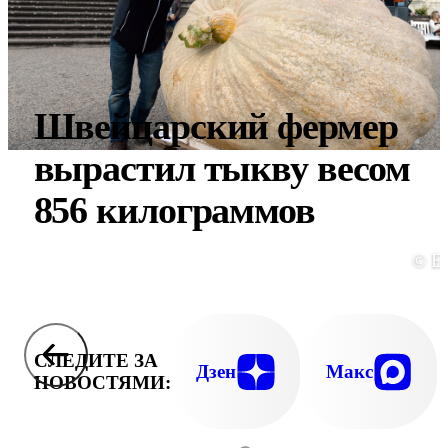
Швейцарский фермер
вырастил тыкву весом
856 килограммов
© E
СЛЕДИТЕ ЗА
Дзен
Макс
НОВОСТЯМИ: