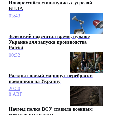
Новороссийск столкнулись с угрозой
БПЛА
03:43
Зеленский подсчитал время, нужное
Украине для запуска производства
Patriot
00:32
Раскрыт новый маршрут переброски
наемников на Украину
20:50
8 АВГ
Начмед полка ВСУ ставила военным
смертельные уколы