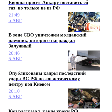
Европа просит Анкару поставить ей
газ, но только не из РФ
21:49
6 АВГ
В зоне СВО уничтожен молдавский
наемник, которого награждал
Залужный
20:46
6 АВГ
Опубликованы кадры последствий
удара ВС РФ по логистическому
центру под Киевом
20:10
6 АВГ
Коц рассказал, какие уроки РФ