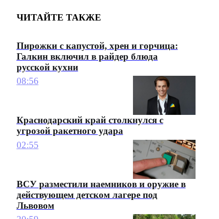
ЧИТАЙТЕ ТАКЖЕ
Пирожки с капустой, хрен и горчица:
Галкин включил в райдер блюда
русской кухни
08:56
Краснодарский край столкнулся с
угрозой ракетного удара
02:55
ВСУ разместили наемников и оружие в
действующем детском лагере под
Львовом