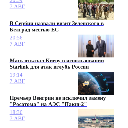
20:59
7 АВГ
В Сербии назвали визит Зеленского в
Белград местью ЕС
20:56
7 АВГ
Маск отказал Киеву в использовании
Starlink для атак вглубь России
19:14
7 АВГ
Премьер Венгрии не исключил замену
"Росатома" на АЭС "Пакш-2"
18:36
7 АВГ