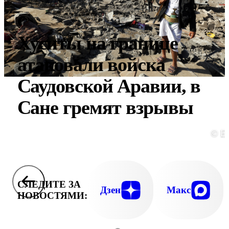
Хуситы на границе
атаковали войска
Саудовской Аравии, в
Сане гремят взрывы
© E
СЛЕДИТЕ ЗА
Дзен
Макс
НОВОСТЯМИ: