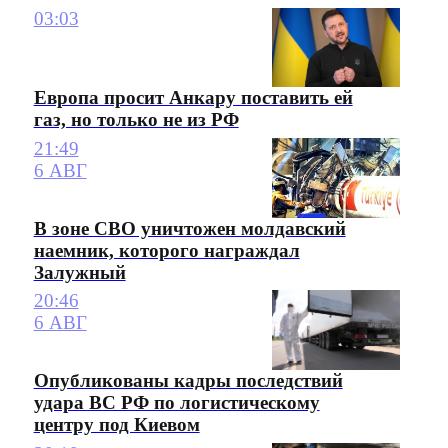
03:03
Европа просит Анкару поставить ей
газ, но только не из РФ
21:49
6 АВГ
В зоне СВО уничтожен молдавский
наемник, которого награждал
Залужный
20:46
6 АВГ
Опубликованы кадры последствий
удара ВС РФ по логистическому
центру под Киевом