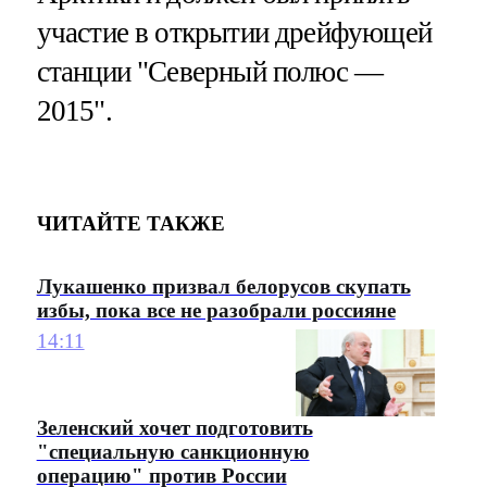
участие в открытии дрейфующей
станции "Северный полюс —
2015".
ЧИТАЙТЕ ТАКЖЕ
Лукашенко призвал белорусов скупать
избы, пока все не разобрали россияне
14:11
Зеленский хочет подготовить
"специальную санкционную
операцию" против России