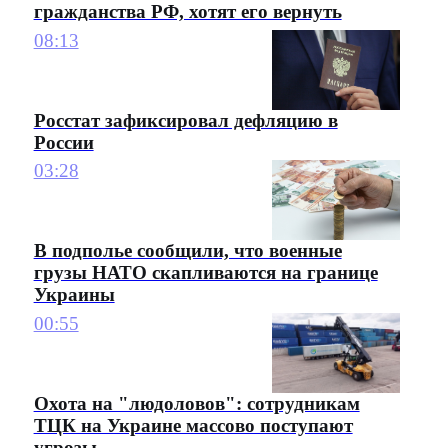
гражданства РФ, хотят его вернуть
08:13
Росстат зафиксировал дефляцию в
России
03:28
В подполье сообщили, что военные
грузы НАТО скапливаются на границе
Украины
00:55
Охота на "людоловов": сотрудникам
ТЦК на Украине массово поступают
угрозы