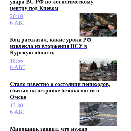
удара ВС РФ по логистическому
центру под Киевом
20:10
6 АВГ
Коц рассказал, какие уроки РФ
извлекла из вторжения ВСУ в
Курскую область
18:56
6 АВГ
Стало известно о состоянии пешеходов,
сбитых на островке безопасности в
Омске
17:30
6 АВГ
Мирошник заявил, что нужно