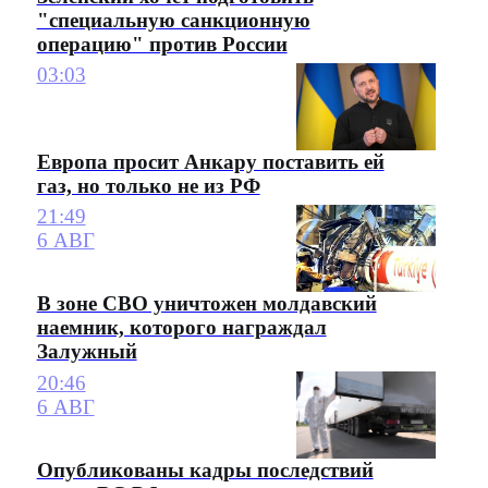
"специальную санкционную
операцию" против России
03:03
Европа просит Анкару поставить ей
газ, но только не из РФ
21:49
6 АВГ
В зоне СВО уничтожен молдавский
наемник, которого награждал
Залужный
20:46
6 АВГ
Опубликованы кадры последствий