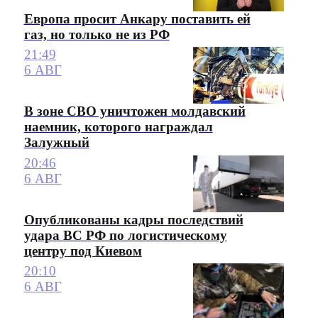
Европа просит Анкару поставить ей
газ, но только не из РФ
21:49
6 АВГ
В зоне СВО уничтожен молдавский
наемник, которого награждал
Залужный
20:46
6 АВГ
Опубликованы кадры последствий
удара ВС РФ по логистическому
центру под Киевом
20:10
6 АВГ