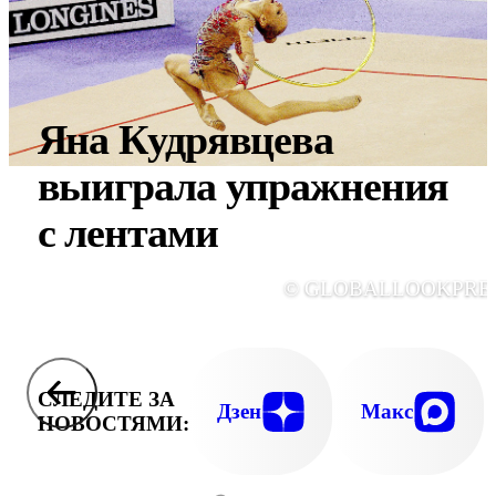
Яна Кудрявцева
выиграла упражнения
с лентами
© GLOBALLOOKPRE
СЛЕДИТЕ ЗА
Дзен
Макс
НОВОСТЯМИ: