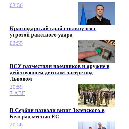
03:50
Краснодарский край столкнулся с
угрозой ракетного удара
02:55
ВСУ разместили наемников и оружие в
действующем детском лагере под
Львовом
20:59
7 АВГ
В Сербии назвали визит Зеленского в
Белград местью ЕС
20:56