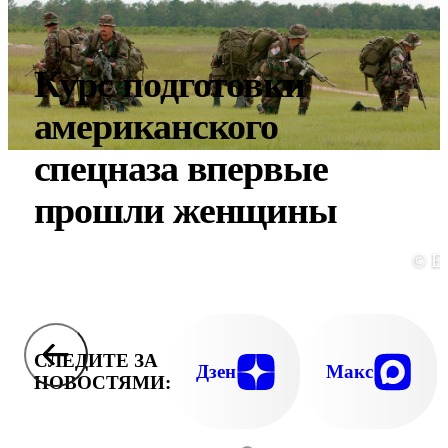
Курс подготовки
американского
спецназа впервые
прошли женщины
© E
СЛЕДИТЕ ЗА
Дзен
Макс
НОВОСТЯМИ: