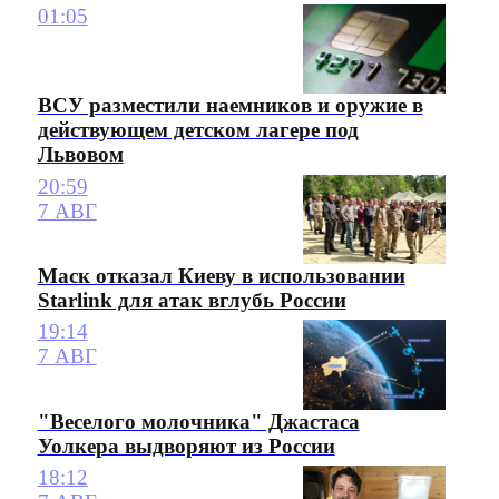
01:05
ВСУ разместили наемников и оружие в
действующем детском лагере под
Львовом
20:59
7 АВГ
Маск отказал Киеву в использовании
Starlink для атак вглубь России
19:14
7 АВГ
"Веселого молочника" Джастаса
Уолкера выдворяют из России
18:12