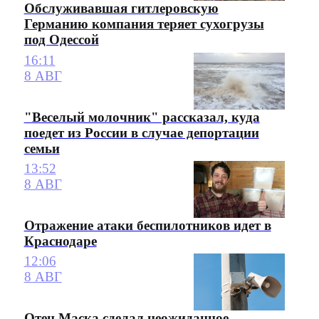
Обслуживавшая гитлеровскую
Германию компания теряет сухогрузы
под Одессой
16:11
8 АВГ
"Веселый молочник" рассказал, куда
поедет из России в случае депортации
семьи
13:52
8 АВГ
Отражение атаки беспилотников идет в
Краснодаре
12:06
8 АВГ
Отец Маска сделал неожиданное