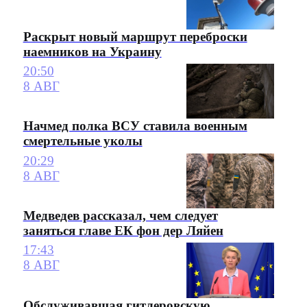
Раскрыт новый маршрут переброски
наемников на Украину
20:50
8 АВГ
Начмед полка ВСУ ставила военным
смертельные уколы
20:29
8 АВГ
Медведев рассказал, чем следует
заняться главе ЕК фон дер Ляйен
17:43
8 АВГ
Обслуживавшая гитлеровскую