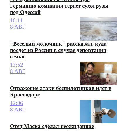
Германию компания теряет сухогрузы
под Одессой
16:11
8 АВГ
"Веселый молочник" рассказал, куда
поедет из России в случае депортации
семьи
13:52
8 АВГ
Отражение атаки беспилотников идет в
Краснодаре
12:06
8 АВГ
Отец Маска сделал неожиданное