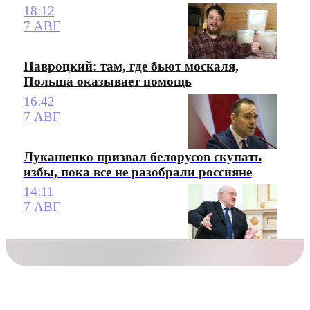
18:12
7 АВГ
Навроцкий: там, где бьют москаля,
Польша оказывает помощь
16:42
7 АВГ
Лукашенко призвал белорусов скупать
избы, пока все не разобрали россияне
14:11
7 АВГ