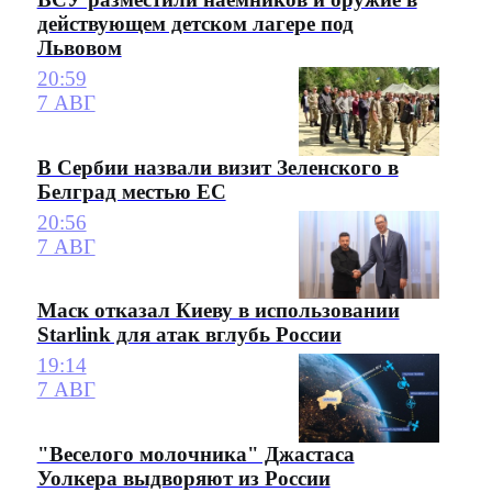
действующем детском лагере под
Львовом
20:59
7 АВГ
В Сербии назвали визит Зеленского в
Белград местью ЕС
20:56
7 АВГ
Маск отказал Киеву в использовании
Starlink для атак вглубь России
19:14
7 АВГ
"Веселого молочника" Джастаса
Уолкера выдворяют из России