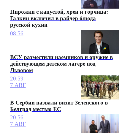
Пирожки с капустой, хрен и горчица:
Галкин включил в райдер блюда
русской кухни
08:56
ВСУ разместили наемников и оружие в
действующем детском лагере под
Львовом
20:59
7 АВГ
В Сербии назвали визит Зеленского в
Белград местью ЕС
20:56
7 АВГ