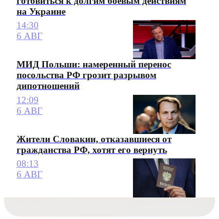
готовиться к долгим боевым действиям
на Украине
14:30
6 АВГ
МИД Польши: намеренный перенос
посольства РФ грозит разрывом
дипотношений
12:09
6 АВГ
Жители Словакии, отказавшиеся от
гражданства РФ, хотят его вернуть
08:13
6 АВГ