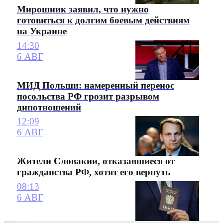
Мирошник заявил, что нужно
готовиться к долгим боевым действиям
на Украине
14:30
6 АВГ
МИД Польши: намеренный перенос
посольства РФ грозит разрывом
дипотношений
12:09
6 АВГ
Жители Словакии, отказавшиеся от
гражданства РФ, хотят его вернуть
08:13
6 АВГ