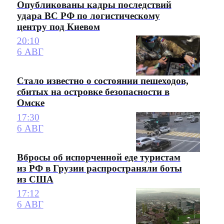
Опубликованы кадры последствий
удара ВС РФ по логистическому
центру под Киевом
20:10
6 АВГ
Стало известно о состоянии пешеходов,
сбитых на островке безопасности в
Омске
17:30
6 АВГ
Вбросы об испорченной еде туристам
из РФ в Грузии распространяли боты
из США
17:12
6 АВГ