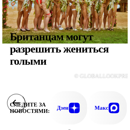
Британцам могут
разрешить жениться
голыми
© GLOBALLOOKPRE
СЛЕДИТЕ ЗА
Дзен
Макс
НОВОСТЯМИ: