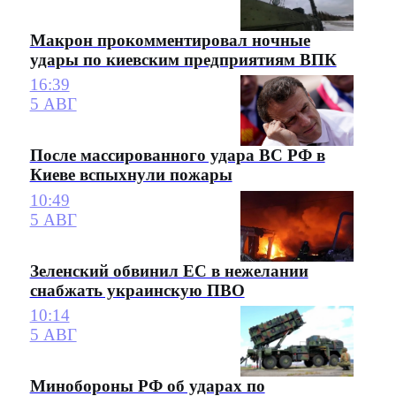
Макрон прокомментировал ночные
удары по киевским предприятиям ВПК
16:39
5 АВГ
После массированного удара ВС РФ в
Киеве вспыхнули пожары
10:49
5 АВГ
Зеленский обвинил ЕС в нежелании
снабжать украинскую ПВО
10:14
5 АВГ
Минобороны РФ об ударах по