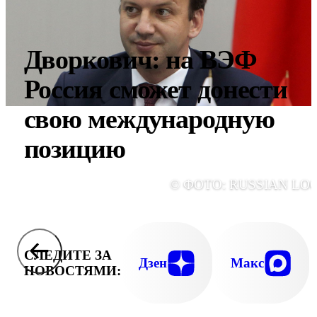
Дворкович: на ВЭФ
Россия сможет донести
свою международную
позицию
© ФОТО: RUSSIAN LO
СЛЕДИТЕ ЗА
Дзен
Макс
НОВОСТЯМИ: