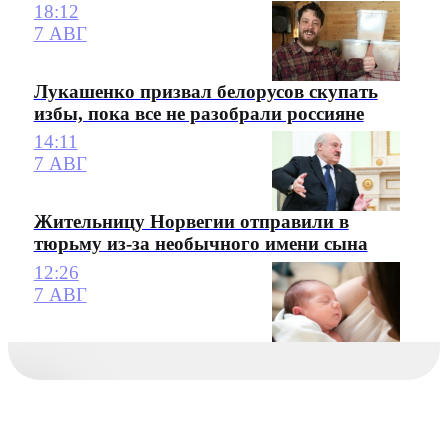
18:12
7 АВГ
Лукашенко призвал белорусов скупать
избы, пока все не разобрали россияне
14:11
7 АВГ
Жительницу Норвегии отправили в
тюрьму из-за необычного имени сына
12:26
7 АВГ