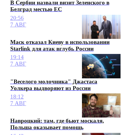
В Сербии назвали визит Зеленского в
Белград местью ЕС
20:56
7 АВГ
Маск отказал Киеву в использовании
Starlink для атак вглубь России
19:14
7 АВГ
"Веселого молочника" Джастаса
Уолкера выдворяют из России
18:12
7 АВГ
Навроцкий: там, где бьют москаля,
Польша оказывает помощь