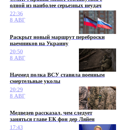
одной из наиболее серьезных неудач
22:36
8 АВГ
Раскрыт новый маршрут переброски
наемников на Украину
20:50
8 АВГ
Начмед полка ВСУ ставила военным
смертельные уколы
20:29
8 АВГ
Медведев рассказал, чем следует
заняться главе ЕК фон дер Ляйен
17:43