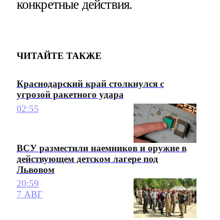
конкретные действия.
ЧИТАЙТЕ ТАКЖЕ
Краснодарский край столкнулся с
угрозой ракетного удара
02:55
ВСУ разместили наемников и оружие в
действующем детском лагере под
Львовом
20:59
7 АВГ