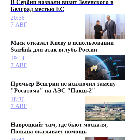
В Сербии назвали визит Зеленского в
Белград местью ЕС
20:56
7 АВГ
Маск отказал Киеву в использовании
Starlink для атак вглубь России
19:14
7 АВГ
Премьер Венгрии не исключил замену
"Росатома" на АЭС "Пакш-2"
18:36
7 АВГ
Навроцкий: там, где бьют москаля,
Польша оказывает помощь