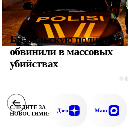
Бразильскую полицию
обвинили в массовых
убийствах
© E
СЛЕДИТЕ ЗА
Дзен
Макс
НОВОСТЯМИ: