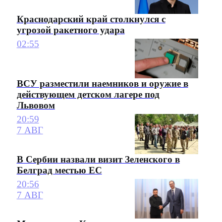
Краснодарский край столкнулся с
угрозой ракетного удара
02:55
ВСУ разместили наемников и оружие в
действующем детском лагере под
Львовом
20:59
7 АВГ
В Сербии назвали визит Зеленского в
Белград местью ЕС
20:56
7 АВГ