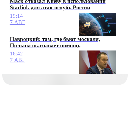
Маск отказал Киеву в использовании
Starlink для атак вглубь России
19:14
7 АВГ
Навроцкий: там, где бьют москаля,
Польша оказывает помощь
16:42
7 АВГ