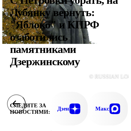
С Петровки убрать, на
Лубянку вернуть:
"Яблоко" и КПРФ
озаботились
памятниками
Дзержинскому
© RUSSIAN LO
СЛЕДИТЕ ЗА
Дзен
Макс
НОВОСТЯМИ: