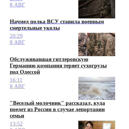
8 АВГ
Начмед полка ВСУ ставила военным
смертельные уколы
20:29
8 АВГ
Обслуживавшая гитлеровскую
Германию компания теряет сухогрузы
под Одессой
16:11
8 АВГ
"Веселый молочник" рассказал, куда
поедет из России в случае депортации
семьи
13:52