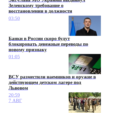
Зеленскому требование о
восстановлении в должности
03:50
Банки в России скоро будут
блокировать денежные переводы по
новому признаку
01:05
ВСУ разместили наемников и оружие в
действующем детском лагере под
Львовом
20:59
7 АВГ