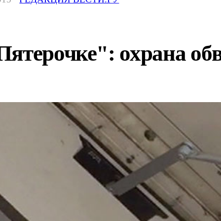
ятерочке": охрана обв