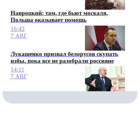
Навроцкий: там, где бьют москаля,
Польша оказывает помощь
16:42
7 АВГ
Лукашенко призвал белорусов скупать
избы, пока все не разобрали россияне
14:11
7 АВГ