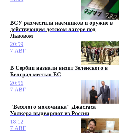
ВСУ разместили наемников и оружие в
действующем детском лагере под
Львовом
20:59
7 АВГ
В Сербии назвали визит Зеленского в
Белград местью ЕС
20:56
7 АВГ
"Веселого молочника" Джастаса
Уолкера выдворяют из России
18:12
7 АВГ