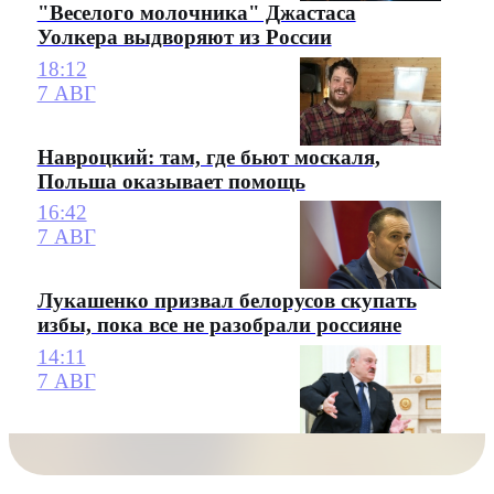
"Веселого молочника" Джастаса
Уолкера выдворяют из России
18:12
7 АВГ
Навроцкий: там, где бьют москаля,
Польша оказывает помощь
16:42
7 АВГ
Лукашенко призвал белорусов скупать
избы, пока все не разобрали россияне
14:11
7 АВГ