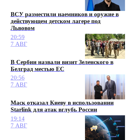
ВСУ разместили наемников и оружие в
действующем детском лагере под
Львовом
20:59
7 АВГ
В Сербии назвали визит Зеленского в
Белград местью ЕС
20:56
7 АВГ
Маск отказал Киеву в использовании
Starlink для атак вглубь России
19:14
7 АВГ