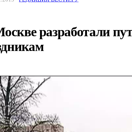
Москве разработали пу
здникам