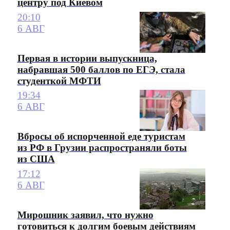
центру под Киевом
20:10
6 АВГ
Первая в истории выпускница,
набравшая 500 баллов по ЕГЭ, стала
студенткой МФТИ
19:34
6 АВГ
Вбросы об испорченной еде туристам
из РФ в Грузии распространяли боты
из США
17:12
6 АВГ
Мирошник заявил, что нужно
готовиться к долгим боевым действиям