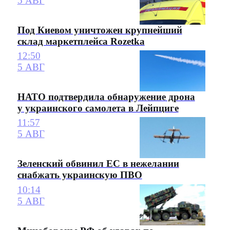
5 АВГ
Под Киевом уничтожен крупнейший
склад маркетплейса Rozetka
12:50
5 АВГ
НАТО подтвердила обнаружение дрона
у украинского самолета в Лейпциге
11:57
5 АВГ
Зеленский обвинил ЕС в нежелании
снабжать украинскую ПВО
10:14
5 АВГ