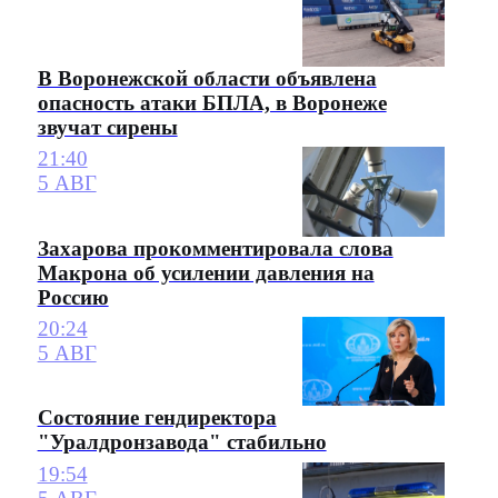
В Воронежской области объявлена
опасность атаки БПЛА, в Воронеже
звучат сирены
21:40
5 АВГ
Захарова прокомментировала слова
Макрона об усилении давления на
Россию
20:24
5 АВГ
Состояние гендиректора
"Уралдронзавода" стабильно
19:54