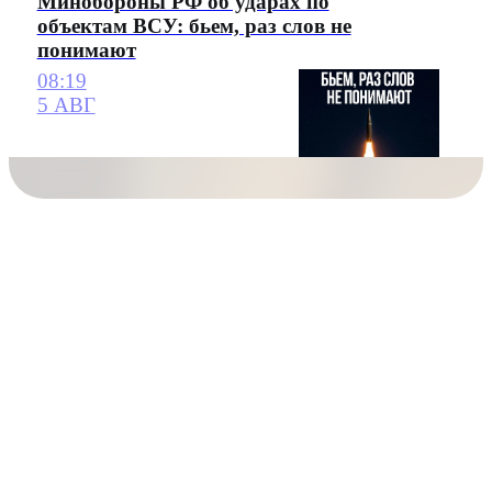
Минобороны РФ об ударах по
объектам ВСУ: бьем, раз слов не
понимают
08:19
5 АВГ