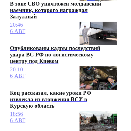
В зоне СВО уничтожен молдавский
наемник, которого награждал
Залужный
20:46
6 АВГ
Опубликованы кадры последствий
удара ВС РФ по логистическому
центру под Киевом
20:10
6 АВГ
Коц рассказал, какие уроки РФ
извлекла из вторжения ВСУ в
Курскую область
18:56
6 АВГ