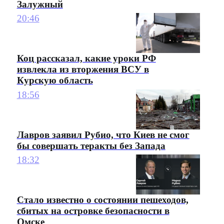
Залужный
20:46
Коц рассказал, какие уроки РФ
извлекла из вторжения ВСУ в
Курскую область
18:56
Лавров заявил Рубио, что Киев не смог
бы совершать теракты без Запада
18:32
Стало известно о состоянии пешеходов,
сбитых на островке безопасности в
Омске