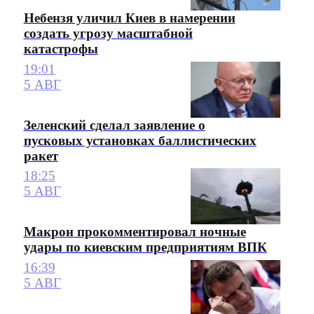
Небензя уличил Киев в намерении
создать угрозу масштабной
катастрофы
19:01
5 АВГ
Зеленский сделал заявление о
пусковых установках баллистических
ракет
18:25
5 АВГ
Макрон прокомментировал ночные
удары по киевским предприятиям ВПК
16:39
5 АВГ