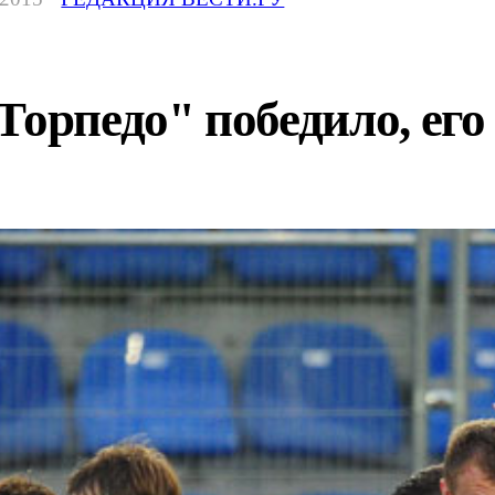
Торпедо" победило, ег