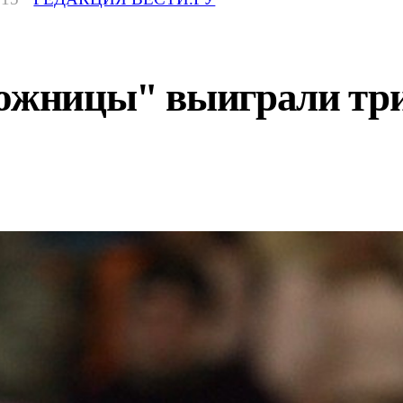
дожницы" выиграли тр