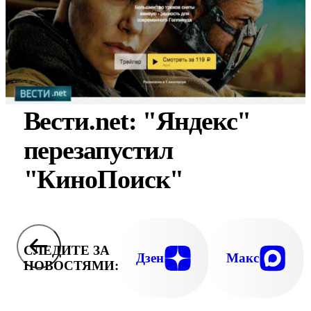
Вести.net: "Яндекс"
перезапустил
"КиноПоиск"
СЛЕДИТЕ ЗА
Дзен
Макс
НОВОСТЯМИ: