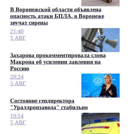
В Воронежской области объявлена
опасность атаки БПЛА, в Воронеже
звучат сирены
21:40
5 АВГ
Захарова прокомментировала слова
Макрона об усилении давления на
Россию
20:24
5 АВГ
Состояние гендиректора
"Уралдронзавода" стабильно
19:54
5 АВГ