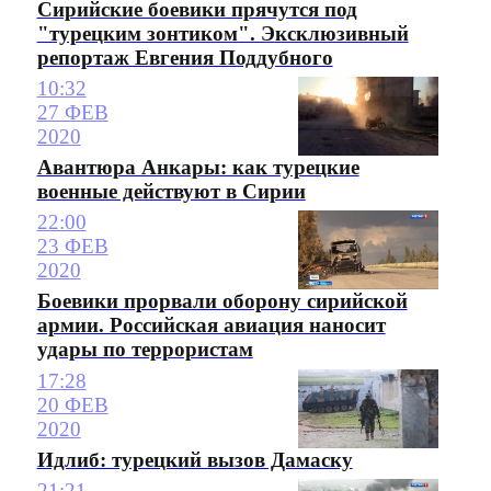
Сирийские боевики прячутся под
"турецким зонтиком". Эксклюзивный
репортаж Евгения Поддубного
10:32
27 ФЕВ
2020
Авантюра Анкары: как турецкие
военные действуют в Сирии
22:00
23 ФЕВ
2020
Боевики прорвали оборону сирийской
армии. Российская авиация наносит
удары по террористам
17:28
20 ФЕВ
2020
Идлиб: турецкий вызов Дамаску
21:21