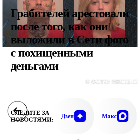
Грабителей арестовали
после того, как они
выложили в Сети фото
с похищенными
деньгами
© ФОТО: NBC12.C
СЛЕДИТЕ ЗА
Дзен
Макс
НОВОСТЯМИ: