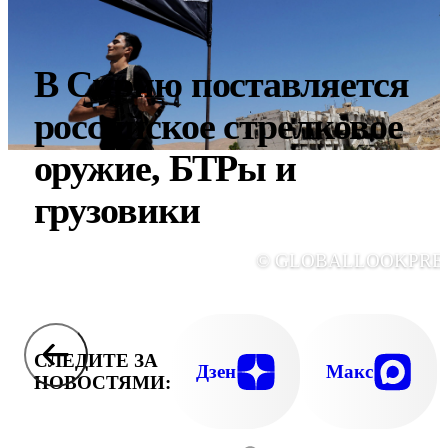
В Сирию поставляется
российское стрелковое
оружие, БТРы и
грузовики
© GLOBALLOOKPRE
СЛЕДИТЕ ЗА
Дзен
Макс
НОВОСТЯМИ: