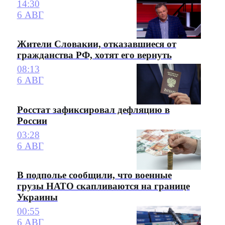
14:30
6 АВГ
Жители Словакии, отказавшиеся от
гражданства РФ, хотят его вернуть
08:13
6 АВГ
Росстат зафиксировал дефляцию в
России
03:28
6 АВГ
В подполье сообщили, что военные
грузы НАТО скапливаются на границе
Украины
00:55
6 АВГ