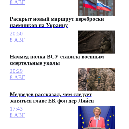
8 АВГ
Раскрыт новый маршрут переброски
наемников на Украину
20:50
8 АВГ
Начмед полка ВСУ ставила военным
смертельные уколы
20:29
8 АВГ
Медведев рассказал, чем следует
заняться главе ЕК фон дер Ляйен
17:43
8 АВГ