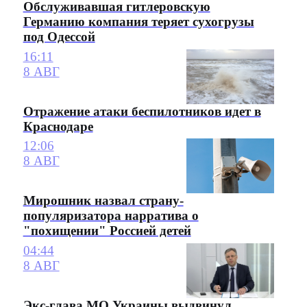
Обслуживавшая гитлеровскую
Германию компания теряет сухогрузы
под Одессой
16:11
8 АВГ
Отражение атаки беспилотников идет в
Краснодаре
12:06
8 АВГ
Мирошник назвал страну-
популяризатора нарратива о
"похищении" Россией детей
04:44
8 АВГ
Экс-глава МО Украины выдвинул