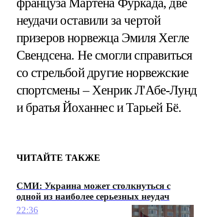
француза Мартена Фуркада, две
неудачи оставили за чертой
призеров норвежца Эмиля Хегле
Свендсена. Не смогли справиться
со стрельбой другие норвежские
спортсмены – Хенрик Л'Абе-Лунд
и братья Йоханнес и Тарьей Бё.
ЧИТАЙТЕ ТАКЖЕ
СМИ: Украина может столкнуться с
одной из наиболее серьезных неудач
22:36